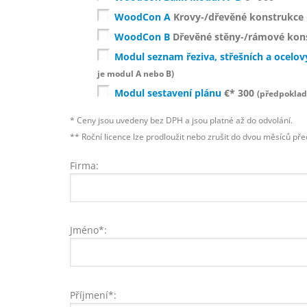
WoodCon A
Krovy-/dřevěné konstrukce 
WoodCon B
Dřevěné stěny-/rámové kons
Modul seznam řeziva, střešních a ocelov
je modul A nebo B)
Modul sestavení plánu
€* 300
(předpoklad
* Ceny jsou uvedeny bez DPH a jsou platné až do odvolání.
** Roční licence lze prodloužit nebo zrušit do dvou měsíců pře
Firma:
Jméno*:
Příjmení*: