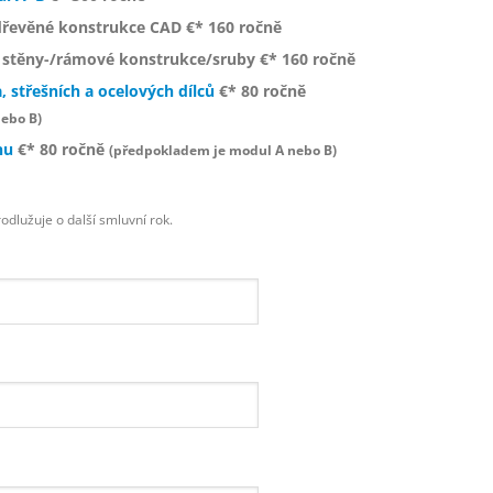
řevěné konstrukce CAD €* 160 ročně
stěny-/rámové konstrukce/sruby €* 160 ročně
 střešních a ocelových dílců
€* 80 ročně
ebo B)
nu
€* 80 ročně
(předpokladem je modul A nebo B)
odlužuje o další smluvní rok.