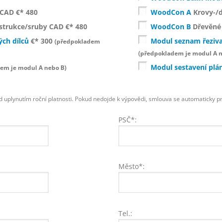
CAD €* 480
WoodCon A
Krovy-/d
trukce/sruby CAD €* 480
WoodCon B
Dřevěné 
ých dílců
€* 300
Modul seznam řeziva,
(předpokladem
(předpokladem je modul A n
Modul sestavení plá
em je modul A nebo B)
d uplynutím roční platnosti. Pokud nedojde k výpovědi, smlouva se automaticky pr
PSČ*:
Město*:
Tel.: