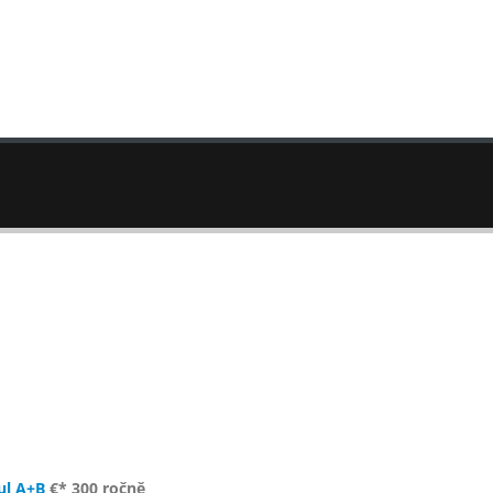
ul A+B
€* 300 ročně