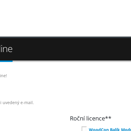
ine
ine!
 uvedený e-mail.
Roční licence**
WoodCon Balík Mod