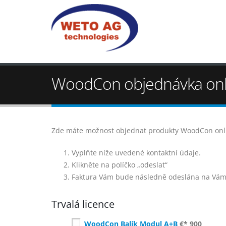
WoodCon objednávka onl
Zde máte možnost objednat produkty WoodCon onl
Vyplňte níže uvedené kontaktní údaje.
Klikněte na políčko „odeslat“
Faktura Vám bude následně odeslána na Vámi
Trvalá licence
WoodCon Balík Modul A+B
€* 900